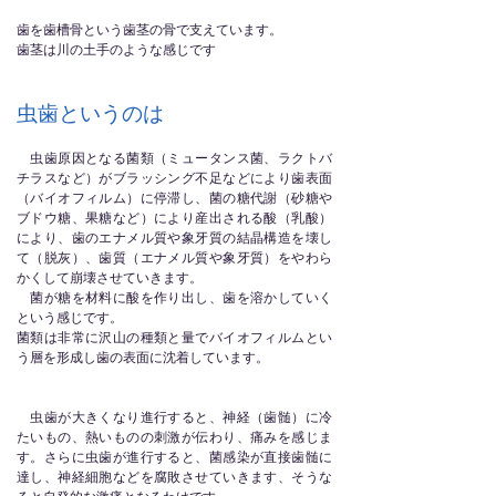
歯を歯槽骨という歯茎の骨で支えています。
歯茎は川の土手のような感じです
虫歯というのは
虫歯原因となる菌類（ミュータンス菌、ラクトバ
チラスなど）がブラッシング不足などにより歯表面
（バイオフィルム）に停滞し、菌の糖代謝（砂糖や
ブドウ糖、果糖など）により産出される酸（乳酸）
により、歯のエナメル質や象牙質の結晶構造を壊し
て（脱灰）、歯質（エナメル質や象牙質）をやわら
かくして崩壊させていきます。
菌が糖を材料に酸を作り出し、歯を溶かしていく
という感じです。
菌類は非常に沢山の種類と量でバイオフィルムとい
う層を形成し歯の表面に沈着しています。
虫歯が大きくなり進行すると、神経（歯髄）に冷
たいもの、熱いものの刺激が伝わり、痛みを感じま
す。さらに虫歯が進行すると、菌感染が直接歯髄に
達し、神経細胞などを腐敗させていきます、そうな