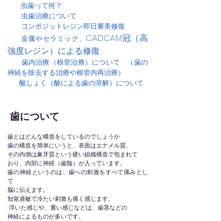
虫歯って何？
虫歯治療について
コンポジットレジン即日審美修復
CADCAM冠（高
金属やセラミック、
強度レジン
）
による修復
歯内治療（根管治療）について （歯の
神経を除去する治療や根管内再治療）
酸しょく（酸による歯の溶解）について
歯について
歯とはどんな構造をしているのでしょうか
歯の構造を簡単にいうと、表面はエナメル質、
その内側は象牙質という硬い組織構造で包まれて
おり、内部に神経（歯髄）が入っています。
歯の神経というのは、歯への刺激をすべて痛みとし
て
脳に伝えます。
​知覚過敏で冷たい刺激も痛く感じます。
浮いた感じや、重い感じなどは、歯茎などの
神経によるものが多いです。