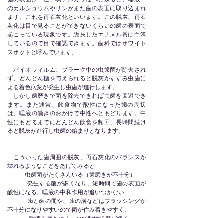
のカルシュウムやリンがまた歯の表面に取り込まれ
ます。これを再石灰化といいます。この脱灰、再石
灰化は目で見ることができないくらいの歯の表面で
起こっている現象です。脱灰したエナメル質は白濁
しているので目で確認できます。歯科ではホワイト
スポットと呼んでいます。
バイオフィルム、プラーク中の虫歯菌が除去され
ず、どんどん糖を与えられると脱灰がすすみ虫歯に
よる着色病変が発生し虫歯が進行します。
しかし歯磨きで菌を除去できれば虫歯を回避でき
ます。また通常、飲食物で酸性になった歯の周辺
は、唾液の働きのおかげで中性へともどります。中
性にもどるまでにどんどん飲食を頻回、長時間続け
ると脱灰が進行し虫歯の始まりとなります。
こういった歯周囲の脱灰、再石灰化のバランスが
壊れるようなことをあげてみると
虫歯菌がたくさんいる（歯磨きが不十分）
発生する酸が多くなり、短時間で歯の表面が
酸性になる。唾液の中和作用が追いつかない
歯と歯の間や、歯の溝などはブラッシングが
不十分になりやすいので菌が住み着きやすく、