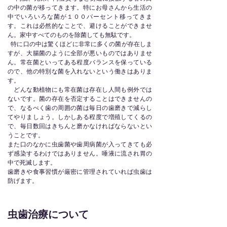
の中の菌が移ってきます。特にお母さんから生活の
中でいろいろな菌が１００パーセント移ってきま
す。これは必然的なことで、避けることができませ
ん。家中すべてのものを除菌しても無駄です。
特に口の中は驚くほどに非常に多くの菌が存在しま
すが、大腸菌のように全部が悪いものではありませ
ん。常在菌といってある程度バランスを保っている
ので、他の特別な菌を入れないという働きはありま
す。
どんな動植物にも常在菌は存在し人間も例外では
ないです。菌の存在を否定することはできませんの
で、なるべく歯の周囲の菌は毎日の歯磨きで減らし
てやりましょう。しかしある程度で増殖してくるの
で、毎日数回はきちんと磨かなければならないとい
うことです。
また口のなかに虫歯菌や歯周病菌が入ってきても必
ず感染するわけではありません。唾液に流され胃の
中で死滅します。
歯磨きや食事習慣が厳密に管理されていれば虫歯は
防げます。
虫歯治療について