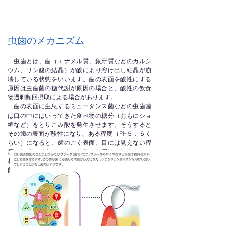
虫歯のメカニズム
虫歯とは、歯（エナメル質、象牙質などのカルシ
ウム、リン酸の結晶）が酸により溶け出し結晶が崩
壊している状態をいいます。歯の表面を酸性にする
原因は虫歯菌の糖代謝が原因の場合と、酸性の飲食
物過剰頻回摂取による場合があります。
歯の表面に生息するミュータンス菌などの虫歯菌
は口の中にはいってきた食べ物の糖分（おもにショ
糖など）をとりこみ酸を発生させます。そうすると
その歯の表面が酸性になり、ある程度（PH５．５く
らい）になると、歯のごく表面、目には見えない程
度のレベルでカルシウムやリンが溶け出します。こ
れを脱灰といいます。歯のごく表面の脱灰は酸性の
飲食物でも起こります。