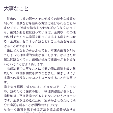
大事なこと
従来の、虫歯の部分とその他多くの健全な歯質を
削って、金属などを詰める方法は避けられることが
多いです。神経を除去しなければならなくなって
も、歯質がある程度残っていれば、金属や、その他
の材料でたくさん歯質を削ってまるまる歯をかぶせ
る（金属冠、セラミック冠など）こともある程度避
けることができます。
歯はどんなものをかぶせても、本来の歯質を削っ
てしまっては物理的強度が低下します。かぶせた金
属は問題なくても、歯根が折れて抜歯せざるをえな
いということはよくあります。
虫歯治療で大事なことは治療の際に歯質を最大限
残して、物理的強度を保つことまた、歯ぎしりによ
る歯への異常な力をコントロールすることが大事で
す。
歯を失う原因で多いのは、メタルコア、ブリッジ
や、冠のために歯質を削り、物理的強度が低下し、
歯根破折に至り抜歯せざるをえないというパターン
です。金属を埋め込むため、冠をかぶせるために余
分に歯質を削ることが原因の始まりです。
なるべく歯質を残す修復方法を選ぶ必要がありま