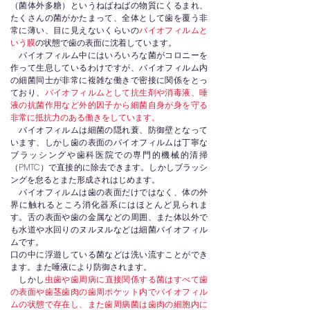
（菌体外多糖）というねばねばの物質にくるまれ、
たくさんの菌がかたまって、全体として歯を覆う非
常に薄い、目に見えないくらいの
バイオフィルムと
いう膜
の状態で歯の表面に沈着しています。
バイオフィルム中にはいろいろな菌がコロニーを
作って生息しているわけですが、バイオフィルム内
の細菌同士が非常に複雑な働きで密接に関係をとっ
ており、
バイオフィルムとして抗生剤や消毒液、唾
液の抗菌作用など外的因子から細菌自身が身を守る
非常に抵抗力のある働きをしています。
バイオフィルムは細菌の隠れ蓑、防御壁となって
います、しかし歯の表面のバイオフィルムは丁寧な
ブラッシングや歯科医院での専門的機械的清掃
（PMTC）で直接的に除去できます。しかしブラッシ
ングを怠るとまた形成されはじめます。
バイオフィルムは歯の表面だけではなく、体の外
界に触れるところ消化器系にはほとんど見られま
す。舌の表面や歯の金属などの周囲、また体以外で
も水道や水回りのヌルヌルなどは細菌バイオフィル
ムです。
口の中に浮遊している菌などは洗い流すことができ
ます。また唾液により防御されます。
しかし
虫歯や歯周病に直接関係する菌はすべて歯
の表面や歯茎歯肉の歯周ポケット内でバイオフィル
ムの状態で存在し、また歯周病菌は歯肉の細胞内に