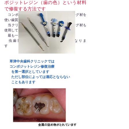
ポジットレジン（歯の色）という材料
で修復する方法です
コンポジットレジンは接着用のボンディング材を
使い歯質と接着させます
当クリニックでは抗菌剤入りのボンディング材も
使用しています
最も一般的な修復方法で即日完了します
虫歯部分の修復治療の第一選択になりま
す
草津中央歯科クリニックでは
​ コンポジットレジン修復治療
を第一選択
としています
ただし部位によっては適応とならない
こともあります