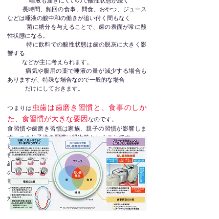
唾液も届きにくいので酸性状態が続く
長時間、頻回の食事、間食、おやつ、ジュース
などは唾液の酸中和の働きが追い付く間もなく
菌に糖分を与えることで、歯の表面が常に酸
性状態になる。
特に飲料での酸性状態は歯の脱灰に大きく影
響する
などが主に考えられます。
病気や服用の薬で唾液の量が減少する場合も
ありますが、特殊な場合なので一般的な場合
だけにしておきます。
虫歯は歯磨き習慣と、食事のしか
つまりは
た、食習慣が大きな要因
なのです。
​食習慣や歯磨き習慣は家族、親子の習慣が影響しま
す。つまり子供の習慣は親次第ということです
決して甘いものだけが悪いのではありません。
食事時の飲料物にジュースを飲んでいる方、水分補
給に頻回にスポーツドリンクを飲んでいる方、健康
のためと（誤りですが）酢を飲んでいる方などは広
範囲で多くの虫歯や酸しょくが見られることが多い
です。ジュースは飲んで数分で歯の周りの菌を倍増
増殖させます。