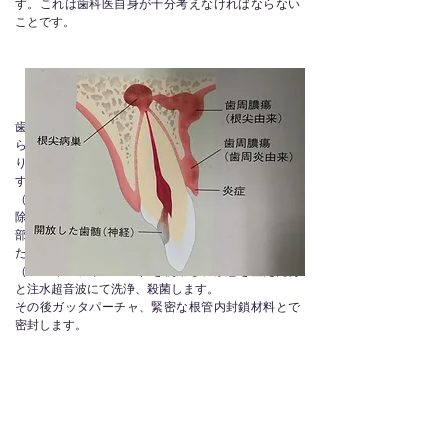
す。これは歯科医自身が十分考えなければならない
ことです。
歯内治療（根管治療）について
歯内治療とは、虫歯が大きくなりすぎて痛みが治ま
らないなど、歯髄（神経）が保存不可能な状態にな
り歯髄を除去しなくてはならない場合に行う治療で
す。麻酔をし、痛みを感じないようにしてから歯髄
（神経組織）を除去します。歯髄は歯の根の先まで
除去します。その後数回かけて歯髄があった歯の内
部空間をきれいにし、歯質に浸透した菌を取り除く
ため、バイオフィルムを除去するために専用の道具
（ファイル、リーマー）を使用し、形態を整えたあ
と注水超音波にて洗浄、殺菌します。
その後ガッタパーチャ、緊密な根管内封鎖材料とで
密封します。