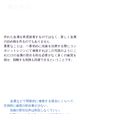
復の利点
外れた金属を再度接着するのではなく、新しく金属
の詰め物を作るのでもありません
重要なことは、一番初めに虫歯を治療する際にコン
ポジットレジンにて修復すればこの写真のようにこ
れだけの金属の部分を削る必要がなく多くの歯質を
残せ、脱離する危険も回避できるということです。
金属などで間接的に修復する場合にくらべて、
圧倒的に歯質の削合量が少ない。
虫歯の部分以外は削合しなくていい。