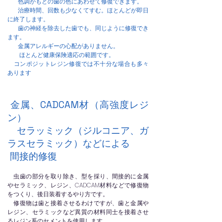
色調がもとの歯の色にあわせて修復できます。
治療時間、回数も少なくてすむ。ほとんどが即日
に終了します。
歯の神経を除去した歯でも、同じように修復でき
ます。
金属アレルギーの心配がありません。
ほとんど健康保険適応の範囲です。
​ コンポジットレジン修復では不十分な場合も多々
あります
金属、CADCAM材（高強度レジ
ン）
セラッミック（ジルコニア、ガ
ラスセラミック）などによる
間接的修復
虫歯の部分を取り除き、型を採り、間接的に金属
やセラミック、レジン、CADCAM材料などで修復物
をつくり、後日装着するやり方です。
修復物は歯と接着させるわけですが、歯と金属や
レジン、セラミックなど異質の材料同士を接着させ
るレジン系のセメントを使用します。