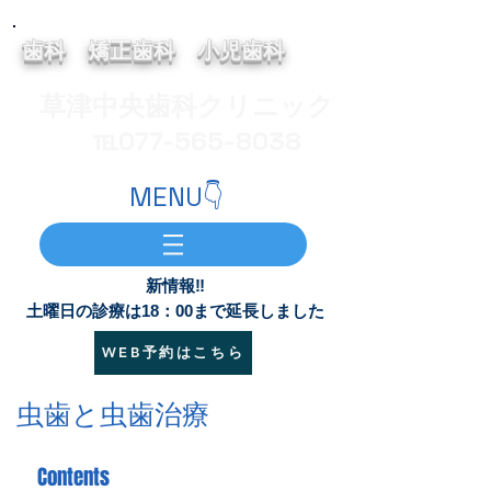
歯科 矯正歯科 小児歯科
草津中央歯科クリニック
​ ℡077-565-8038
MENU👇
新情報‼
土曜日の診療は18：00まで延長しました
WEB予約はこちら
虫歯と虫歯治療
Contents