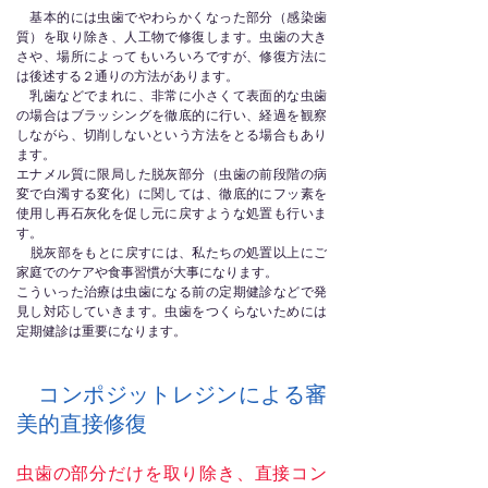
基本的には虫歯でやわらかくなった部分（感染歯
質）を取り除き、人工物で修復します。虫歯の大き
さや、場所によってもいろいろですが、修復方法に
は後述する２通りの方法があります。
乳歯などでまれに、非常に小さくて表面的な虫歯
の場合はブラッシングを徹底的に行い、経過を観察
しながら、切削しないという方法をとる場合もあり
ます。
エナメル質に限局した脱灰部分（虫歯の前段階の病
変で白濁する変化）に関しては、徹底的にフッ素を
使用し再石灰化を促し元に戻すような処置も行いま
す。
​ 脱灰部をもとに戻すには、私たちの処置以上にご
家庭でのケアや食事習慣が大事になります。
こういった治療は虫歯になる前の定期健診などで発
見し対応していきます。虫歯をつくらないためには
定期健診は重要になります。
コンポジットレジンによる審
美的直接修復
虫歯の部分だけを取り除き、直接コン